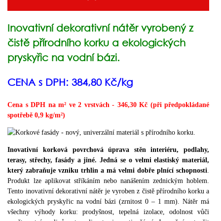
Inovativní dekorativní nátěr vyrobený z
čistě přírodního korku a ekologických
pryskyřic na vodní bázi.
CENA s DPH: 384,80 Kč/kg
Cena s DPH na m²
ve 2 vrstvách
- 346,30 Kč
(při předpokládané
spotřebě 0,9 kg/m²)
Inovativní korková povrchová úprava stěn interiéru, podlahy,
terasy, střechy, fasády a jiné.
Jedná se o velmi elastiský materiál,
který zabraňuje vzniku trhlin a má velmi dobře plnící schopnosti
.
Produkt lze aplikovat stříkáním nebo nanášením zednickým hoblem.
Tento inovativní dekorativní nátěr je vyroben z čistě přírodního korku a
ekologických pryskyřic na vodní bázi (zrnitost 0 – 1 mm).
Nátěr má
všechny výhody korku: prodyšnost, tepelná izolace, odolnost vůči