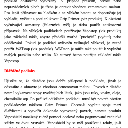
podklad dostatečně vytvrzený.
V případě prasklin, otvorů nebo
nepravidelných ploch je třeba je opravit vhodnou cementovou maltou.
Pro lepší přilnavost na hladkém a ne vlhkém betonu se doporučuje jej
vyhladit, vyčistit a poté aplikovat Grip Primer (viz produkt).
K ošetření
vyčnívající armatury (železných tyčí) je třeba použít antikorozní
přípravek.
Na vlhkých podkladech používejte Vapostop (viz produkt)
jako základní nátěr, abyste předešli tvorbě "puchýřů" (vydutí) nebo
oddělování.
Pokud je podklad ovlivněn vzlínající vlhkostí, je nutné
použít WATstop (viz produkt).
WATstop je může také použít k vyplnění
malých prasklin nebo trhlin.
Na surový beton použijte základní nátěr
Vapostop.
Dlážděné podlahy
Ujistěte se, že dlaždice jsou dobře přilepené k podkladu, jinak je
odstraňte a obnovte je vhodnou cementovou maltou.
Povrch z dlaždic
nesmí vykazovat stopy uvolňujících látek, jako jsou tuky, vosky, oleje,
chemikálie atp.
Po pečlivě očištěném podkladu musí být povrch ošetřen
podkladovým nátěrem Grim Primer.
Chcete-li vyplnit spoje mezi
dlaždicemi a vytvořit dokonale vyrovnaný povrch, naneste produkt
Vaposhield nanášený ručně pomocí ocelové nebo pogumované zednické
stěrky ve dvou vrstvách.
Vaposhield by se měl používat i tehdy, je-li