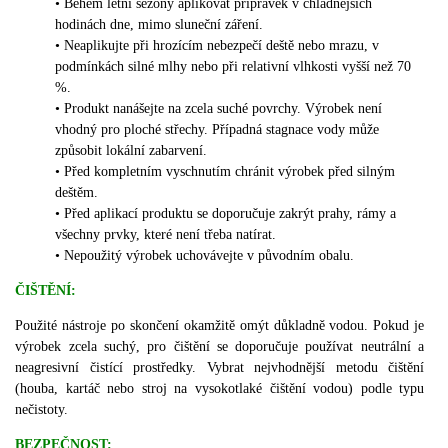
•
Během letní sezóny aplikovat přípravek v chladnějších
hodinách dne, mimo sluneční záření.
•
Neaplikujte při hrozícím nebezpečí deště nebo mrazu, v
podmínkách silné mlhy nebo při relativní vlhkosti vyšší než 70
%.
•
Produkt nanášejte na zcela suché povrchy.
Výrobek není
vhodný pro ploché střechy.
Případná stagnace vody může
způsobit lokální zabarvení.
•
Před kompletním vyschnutím chránit výrobek před silným
deštěm.
•
Před aplikací produktu se doporučuje zakrýt prahy, rámy a
všechny prvky, které není třeba natírat.
•
Nepoužitý výrobek uchovávejte v původním obalu.
ČIŠTĚNÍ:
Použité nástroje po skončení okamžitě omýt důkladně vodou.
Pokud je
výrobek zcela suchý, pro čištění se doporučuje používat neutrální a
neagresivní čistící prostředky.
Vybrat nejvhodnější metodu čištění
(houba, kartáč nebo stroj na vysokotlaké čištění vodou) podle typu
nečistoty.
BEZPEČNOST: