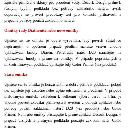
zajistěte přiměřené sklony pro proudění vody.
Decork Design přilne k
různým typům podkladu bez potřeby základního nátěru, avšak
doporučuje se provést předběžný test pro kontrolu přilnavosti a
případné potřeby použití základního nátěru.
Omítky řady Diathonite nebo nové omítky
Ujistěte se, že omítka je dobře vyrovnaná, aby povrch zůstal co
nejdrsnější, v opačném případě předtím naneste vrstvu vhodné
vyhlazovací hmoty Diasen.
Penetrační nátěr D20 nanášejte na
vyhlazovací hmoty i přímo na omítky.
V případě popraskaných a
mikrotrhlinových podkladů aplikujte bílý Color Primer (viz produkt).
Stará omítka
Ujistěte se, že omítka je konzistentní a dobře přilne k podkladu, pokud
ne, zajistěte její částečné nebo úplné odstranění a předělání.
V případě
malovaných omítek, vzhledem k velkému výběru barev na trhu, je
vhodné provést zkoušku přilnavosti k ověření vhodnosti aplikace nebo
potřeby použití základních nátěrů D20 (viz produkt) nebo Color
Primer.
Na hrubé omítky přistupujte k přímé aplikaci Decork Design, v
případě drsných a prašných podkladů použijte základní nátěr Color
Primer.