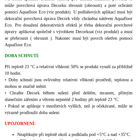
může povrchová úprava Decorku zbrousit (obrousit) a poté ochránit
pomocí Aquafloor Eco (viz produkt).
U podlahových aplikací musí být
dekorační povrchová úprava Decork vždy chráněna nátěrem Aquafloor
Eco.
Pro dosažení dekorativních efektů je třeba dekorační povrchové
úpravy aplikovat společně s výrobkem Decorkoat (viz produkt) a musí
se přebrousit ( obrousit ).
Nakonec musí být povrch ošetřen pomocí
Aquafloor Eco.
DOBA SCHNUTÍ:
Při teplotě 23 °C a relativní vlhkosti 50% se produkt vysuší za přibližně
10 hodin.
•
Doby schnutí jsou ovlivněny relativní vlhkostí prostředí, teplotou a
mohou se značně měnit.
•
Chraňte Decork během sušení před deštěm, mrazem, přímým
slunečním zářením a větrem nejméně 2 hodiny při teplotě 23 °C.
•
Pokud se aplikuje v množstvích vyšších, než je očekávané, může se
výrazně prodloužit doba sušení.
UPOZORNENÍ:
Neaplikujte při teplotě okolí a podkladu pod +5°C a nad +35°C.