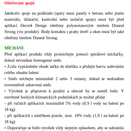
Ošetřování spojů
Jakékoliv spoje na podkladu (spáry mezi panely v betonu nebo jiném
materiálu, dilatační, kontrolní nebo izolační spoje) musí být před
aplikací Decork Design ošetřeny polyuretanovým tmelem Diaseal
Strong (viz produkt).
Body kontaktu s prahy dveří a oken musí být také
ošetřeny tmelem Diaseal Strong.
MÍCHÁNÍ:
Před aplikací produkt vždy promíchejte pomocí spirálové míchačky,
dokud nevznikne homogenní směs.
•
Zcela vyprázdněte obsah sáčku do kbelíku a přidejte barvu naléváním
celého obsahu balení.
•
Směs míchejte minimálně 2 nebo 3 minuty, dokud se nedosáhne
rovnoměrně zabarvená směs.
• Výrobek je připraven k použití a obecně by se neměl ředit. V
extrémně horkých klimatických podmínkách je možné přidat:
- při ručních aplikacích maximálně 5% vody (0,9 l vody na balení po
18 kg).
- při aplikacích s nástřikem pistole, max. 10% vody (1,8 l na balení po
18 kg).
• Doporučuje se ředit výrobek vždy stejným způsobem, aby se zabránilo