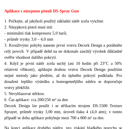
Aplikace s násypnou pistolí DS-Spray Gun
1.
Počkejte, až jakýkoli použitý základní nátěr zcela vyschne.
2.
Násypková pistol musí mít:
-
minimální tlak kompresoru 5,0 barů;
-
průměr trysky 3,0 – 4,0 mm
3.
Krouživými pohyby naneste první vrstvu Decork Design a potáhněte
celý povrch.
V případě deště na ne dokonale zaschlý výrobek důkladně
ověřte vhodnost dalšího pokrytí.
4.
Když je první nátěr zcela suchý (asi 10 hodin při 23°C a 50%
relativní vlhkosti), aplikujte druhou vrstvu Decork Design použitím
stejné metody jako předtím, až do úplného pokrytí podkladu.
Pro
dosažení lepšího výsledku a homogennějšího nátěru se doporučuje
vrstvy překřížit.
5.
Nevyhlazovat stěrkou.
6.
Čas aplikace: cca 200/250 m² za den.
Decork Design lze použít i se stříkacím strojem DS-5500 Texture
Sprayer, průměr trysky 3,00 mm, úroveň tlaku 4 (4,0 atm);
v tomto
případě se doba aplikace pohybuje mezi 700 a 800 m² za den.
Na konci aplikace druhého nátěru, pro získání hladkého povrchu se