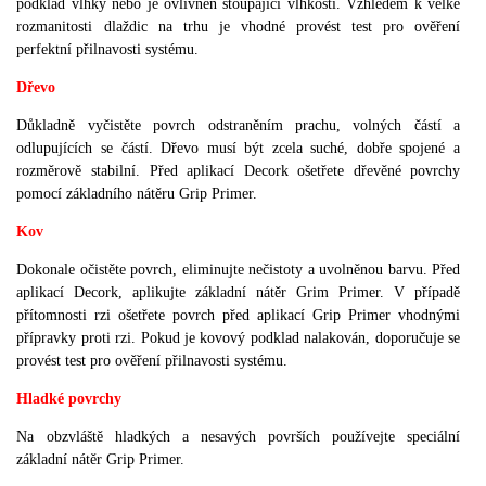
podklad vlhký nebo je ovlivněn stoupající vlhkostí.
Vzhledem k velké
rozmanitosti dlaždic na trhu je vhodné provést test pro ověření
perfektní přilnavosti systému.
Dřevo
Důkladně vyčistěte povrch odstraněním prachu, volných částí a
odlupujících se částí.
Dřevo musí být zcela suché, dobře spojené a
rozměrově stabilní.
Před aplikací Decork ošetřete dřevěné povrchy
pomocí základního nátěru Grip Primer.
Kov
Dokonale očistěte povrch, eliminujte nečistoty a uvolněnou barvu.
Před
aplikací Decork, aplikujte základní nátěr Grim Primer.
V případě
přítomnosti rzi ošetřete povrch před aplikací Grip Primer vhodnými
přípravky proti rzi.
Pokud je kovový podklad nalakován, doporučuje se
provést test pro ověření přilnavosti systému.
Hladké povrchy
Na obzvláště hladkých a nesavých površích používejte speciální
základní nátěr Grip Primer.