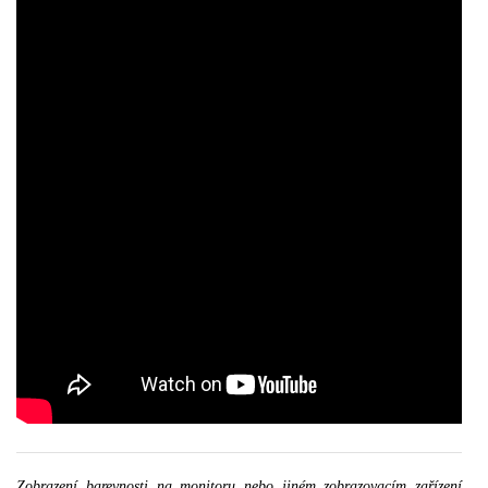
Zobrazení barevnosti na monitoru nebo jiném zobrazovacím zařízení