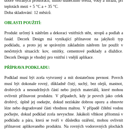
dobře větraných prostorách, mimo slunečního světla, vody a mrazu, při
teplotách mezi + 5 °C a + 35 °C.
Doba skladování: 12 měsíců.
OBLASTI POUŽITÍ:
Produkt určený k nátěrům a dekoraci vnitřních stěn, stropů a podlah a
fasád.
Decork Design má vynikající přilnavost na jakýkoli typ
podkladu, a proto jej se správným základním nátěrem lze použít v
nesčetných situacích: kov, omítky, cementové podklady a dlaždice.
Decork Design je vhodný pro vnitřní i vnější aplikace.
PŘÍPRAVA PODKLADU:
Podklad musí být zcela vytvrzený a mít dostatečnou pevnost.
Povrch
musí být dokonale rovný, důkladně čistý, suchý, bez olejů, mastnot,
drobivých a nesoudržných částí nebo jiných materiálů, které mohou
ovlivnit přilnavost produktu.
V případech, kdy je povrch jako celek
drobivý, úplně jej osekejte, dokud nezískáte dobrou oporu a obnovte
léze nebo degradované části vhodnou maltou.
V případě čištění vodou
počkejte, dokud podklad zcela nevyschne.
Jakákoli vlhkost přítomná v
podkladu a pára, která se tvoří v důsledku ozáření, mohou ovlivnit
přilnavost aplikovaného produktu.
Na rovných vodorovných plochách