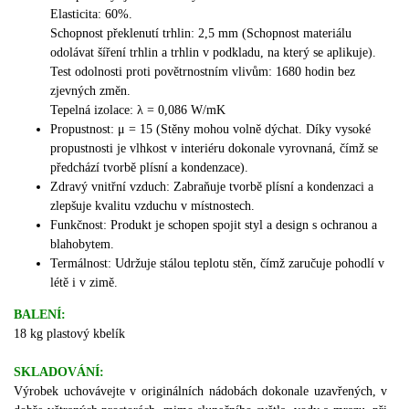
Elasticita: 60%.
Schopnost překlenutí trhlin: 2,5 mm (Schopnost materiálu
odolávat šíření trhlin a trhlin v podkladu, na který se aplikuje).
Test odolnosti proti povětrnostním vlivům: 1680 hodin bez
zjevných změn.
Tepelná izolace: λ = 0,086 W/mK
Propustnost: μ = 15 (Stěny mohou volně dýchat. Díky vysoké
propustnosti je vlhkost v interiéru dokonale vyrovnaná, čímž se
předchází tvorbě plísní a kondenzace).
Zdravý vnitřní vzduch: Zabraňuje tvorbě plísní a kondenzaci a
zlepšuje kvalitu vzduchu v místnostech.
Funkčnost: Produkt je schopen spojit styl a design s ochranou a
blahobytem.
Termálnost: Udržuje stálou teplotu stěn, čímž zaručuje pohodlí v
létě i v zimě.
BALENÍ:
18 kg plastový kbelík
SKLADOVÁNÍ:
Výrobek uchovávejte v originálních nádobách dokonale uzavřených, v