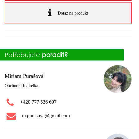
Dotaz na produkt
Potřebujete
poradit?
Miriam Purašová
Obchodní ředitelka
+420 777 536 697
m.purasova@gmail.com