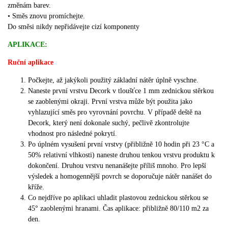
změnám barev.
• Směs znovu promíchejte.
Do směsi nikdy nepřidávejte cizí komponenty
APLIKACE:
Ruční aplikace
Počkejte, až jakýkoli použitý základní nátěr úplně vyschne.
Naneste první vrstvu Decork v tloušťce 1 mm zednickou stěrkou
se zaoblenými okraji.
První vrstva může být použita jako
vyhlazující směs pro vyrovnání povrchu.
V případě deště na
Decork, který není dokonale suchý, pečlivě zkontrolujte
vhodnost pro následné pokrytí.
Po úplném vysušení první vrstvy (přibližně 10 hodin při 23 °C a
50% relativní vlhkosti) naneste druhou tenkou vrstvu produktu k
dokončení.
Druhou vrstvu nenanášejte příliš mnoho.
Pro lepší
výsledek a homogennější povrch se doporučuje nátěr nanášet do
kříže.
Co nejdříve po aplikaci uhladit plastovou zednickou stěrkou se
45° zaoblenými hranami.
Čas aplikace: přibližně 80/110 m2 za
den.