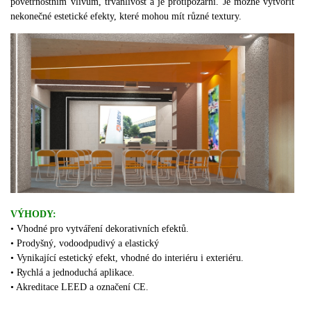
povětrnostním vlivům, trvanlivost a je protipožární.
Je možné vytvořit
nekonečné estetické efekty, které mohou mít různé textury.
VÝHODY:
• Vhodné pro vytváření dekorativních efektů.
•
Prodyšný, vodoodpudivý a elastický
•
Vynikající estetický efekt, vhodné do interiéru i exteriéru.
• Rychlá a jednoduchá aplikace.
• Akreditace LEED a označení CE.