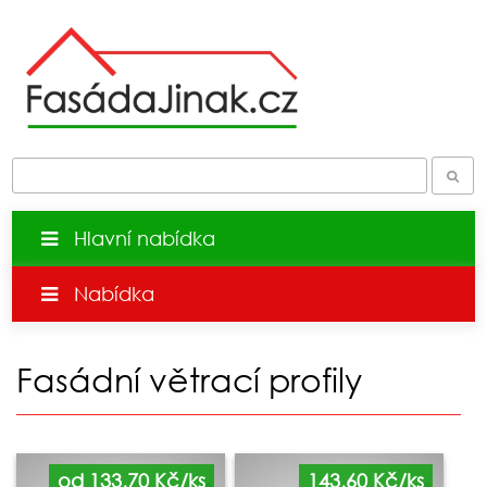
Hlavní nabídka
Nabídka
Fasádní větrací profily
od 133,70 Kč/ks
143,60 Kč/ks